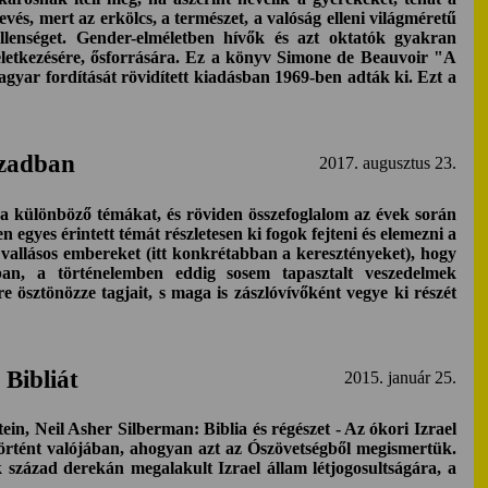
evés, mert az erkölcs, a természet, a valóság elleni világméretű
ellenséget. Gender-elméletben hívők és azt oktatók gyakran
etkezésére, ősforrására. Ez a könyv Simone de Beauvoir "A
yar fordítását rövidített kiadásban 1969-ben adták ki. Ezt a
ázadban
2017. augusztus 23.
 a különböző témákat, és röviden összefoglalom az évek során
yes érintett témát részletesen ki fogok fejteni és elemezni a
 vallásos embereket (itt konkrétabban a keresztényeket), hogy
ában, a történelemben eddig sosem tapasztalt veszedelmek
 ösztönözze tagjait, s maga is zászlóvívőként vegye ki részét
 Bibliát
2015. január 25.
in, Neil Asher Silberman: Biblia és régészet - Az ókori Izrael
történt valójában, ahogyan azt az Ószövetségből megismertük.
k század derekán megalakult Izrael állam létjogosultságára, a