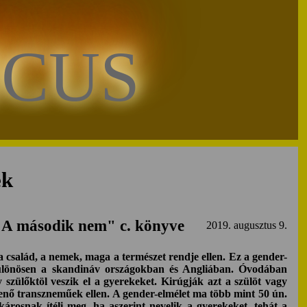
ICUS
ek
 "A második nem" c. könyve
2019. augusztus 9.
a család, a nemek, maga a természet rendje ellen. Ez a gender-
különösen a skandináv országokban és Angliában. Óvodában
 szülőktöl veszik el a gyerekeket. Kirúgják azt a szülöt vagy
lenő transzneműek ellen. A gender-elmélet ma több mint 50 ún.
árosnak ítéli meg, ha aszerint nevelik a gyerekeket, tehát a