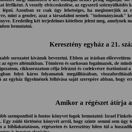
at férfiként. A veszély elvicceskedése, az egyszerű szörnyülködés k
ell lépni. Azonban ez csak úgy lehetséges, ha megismerjük az 
re, mint a gender, azaz a társadalmi nemek "tudományának" kel
ve. Eredetileg két terjedelmes kötetben jelent meg, amelynek mag
emben bemutatni.
Keresztény egyház a 21. sz
szabb sorozatot kívánok bevezetni. Ebben az írásban előrevetítem
 az egyes altémákban. Tömören és sarkosan fogalmazok, de minden eg
gozatom, cikksorozatom célja felrázni és cselekvésre ösztönözni a
ágban folyó káros folyamatok megállításában, visszafordítás
 az egyház figyelmének felhívása saját szerepére abban, hogy erre
Amikor a régészet átírja a
bb szempontból is fontos könyvet fogok bemutatni: Israel Finkelste
. Egy zsidó történész könyvét arról, hogy szinte semmi sem úgy 
n a bibliakutatáson, régészeten és keresztény hiten túl a huszadi
múgy is ingatag alapjaira.