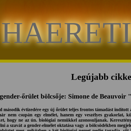
HAERET
Legújabb cikk
gender-őrület bölcsője: Simone de Beauvoir
második évtizedére egy új őrület teljes frontos támadást indított 
már nem csupán egy elmélet, hanem egy veszélyes gyakorlat, 
ket, hogy ne az ún. biológiai nemükkel azonosuljanak. Keresztény
melni a szavát a gender-elmélet oktatása vagy a bölcsödékben megje
böztet meg, miközben a két biológiai nemet pedig tagadja, sőt k