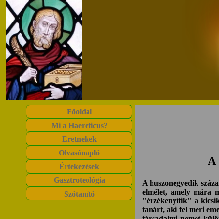
Főoldal
Mi a Haereticus?
Eretnekek
Olvasónapló
A 
Értekezések
Gasztroteológia
A huszonegyedik század 
elmélet, amely mára 
Szótanító
"érzékenyítik" a kicsi
tanárt, aki fel meri e
társadalmi nemet külön