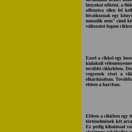
lányokat nőként, a fiúk
offenzíva ellen fel k
hivatkoznak egy könyv
második nem" című köny
változatot fogom cikk
Ezzel a cikkel egy hos
kialakult véleményemet
további cikkekben. Dol
vegyenek részt a vil
elhárításában. Továbbá
ebben a harcban.
Ebben a cikkben egy tö
történelmének két arca
Ez pedig kihatással va
cionizmus erkölcsileg a